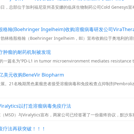
18日，总部位于加利福尼亚州圣安娜的临床生物制药公司Cold Genesy
oehringer Ingelheim)收购溶瘤病毒研发公司ViraTherap
勃林格殷格翰（Boehringer Ingelheim，BI）宣布收购位于奥地利的溶瘤
疗肿瘤的耐药机制被发现
一篇名为“PD-L1 in tumor microenvironment mediates resistance
元收购BeneVir Biopharm
。21名晚期黑色素瘤患者接受溶瘤病毒和免疫检查点抑制剂Pembroli
ralytics以打造溶瘤病毒免疫疗法
（MSD）与Viralytics宣布，两家公司已经签署了一份最终协议，默沙东将通
疫疗法再获突破！！！